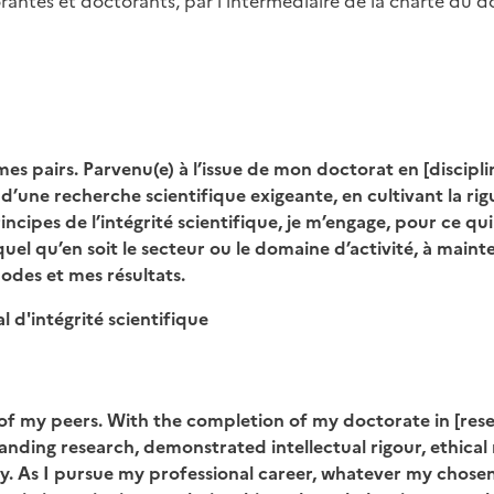
rantes et doctorants, par l’intermédiaire de la charte du 
es pairs. Parvenu(e) à l’issue de mon doctorat en [discipli
e d’une recherche scientifique exigeante, en cultivant la rigu
incipes de l’intégrité scientifique, je m’engage, pour ce q
quel qu’en soit le secteur ou le domaine d’activité, à mai
odes et mes résultats.
 d'intégrité scientifique
of my peers. With the completion of my doctorate in [resea
nding research, demonstrated intellectual rigour, ethical r
y. As I pursue my professional career, whatever my chosen f