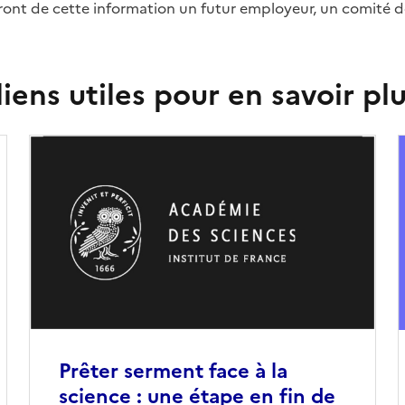
ront de cette information un futur employeur, un comité d
iens utiles pour en savoir pl
Prêter serment face à la
science : une étape en fin de