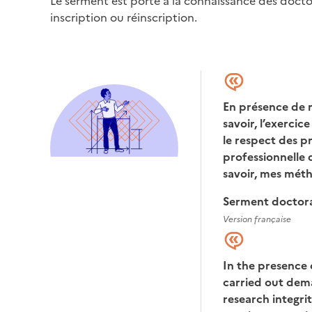
Le serment est porté à la connaissance des docto
inscription ou réinscription.
En présence de m
savoir, l’exercic
le respect des pr
professionnelle 
savoir, mes méth
Serment doctoral
Version française
In the presence 
carried out dema
research integrit