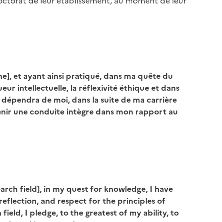
doctorat de leur établissement, au moment de leur
ne], et ayant ainsi pratiqué, dans ma quête du
eur intellectuelle, la réflexivité éthique et dans
ui dépendra de moi, dans la suite de ma carrière
ntenir une conduite intègre dans mon rapport au
rch field], in my quest for knowledge, I have
eflection, and respect for the principles of
ield, I pledge, to the greatest of my ability, to