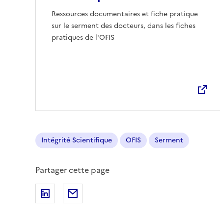
Ouvre une nouvelle fenêtre
Ressources documentaires et fiche pratique
sur le serment des docteurs, dans les fiches
pratiques de l'OFIS
Intégrité Scientifique
OFIS
Serment
Partager cette page
Partager sur LinkedIn
Partager par email