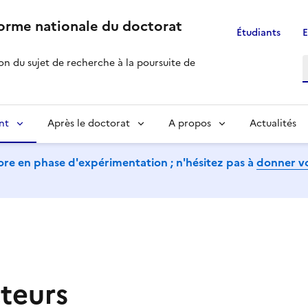
forme nationale du doctorat
Étudiants
E
R
ion du sujet de recherche à la poursuite de
nt
Après le doctorat
A propos
Actualités
ore en phase d'expérimentation ; n'hésitez pas à
donner vo
teurs