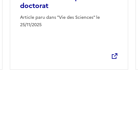
doctorat
Ouvre une nouvelle fenêtre
Article paru dans "Vie des Sciences" le
25/11/2025