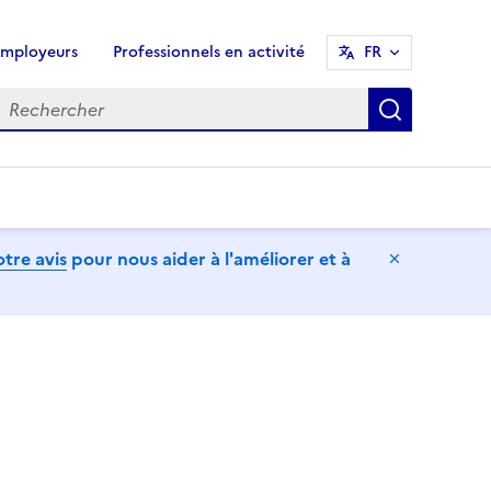
mployeurs
Professionnels en activité
FR
echercher
Recherch
tre avis
pour nous aider à l'améliorer et à
Masquer l