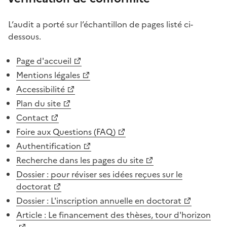
L’audit a porté sur l’échantillon de pages listé ci-
dessous.
(Ouvre une nouvelle fenêtre)
Page d'accueil
(Ouvre une nouvelle fenêtre)
Mentions légales
(Ouvre une nouvelle fenêtre)
Accessibilité
(Ouvre une nouvelle fenêtre)
Plan du site
(Ouvre une nouvelle fenêtre)
Contact
(Ouvre une nouvelle fenêtre)
Foire aux Questions (FAQ)
(Ouvre une nouvelle fenêtre)
Authentification
(Ouvre une nouvelle fenêtre)
Recherche dans les pages du site
(Ouvre une nouvelle fenêtre)
Dossier : pour réviser ses idées reçues sur le
doctorat
(Ouvre une nouvelle fenêtre)
Dossier : L'inscription annuelle en doctorat
(Ouvre une nouvelle fenêtre)
Article : Le financement des thèses, tour d'horizon