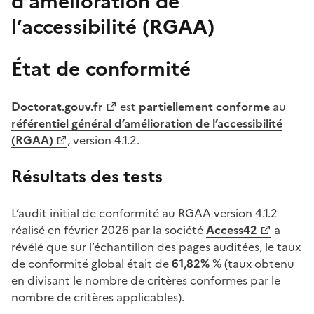
d’amélioration de
l’accessibilité (RGAA)
État de conformité
(Ouvre une nouvelle fenêtre)
Doctorat.gouv.fr
est
partiellement conforme
au
(Ouvre une nouvelle fenêtre)
référentiel général d’amélioration de l’accessibilité
(RGAA)
, version 4.1.2.
Résultats des tests
L’audit initial de conformité au RGAA version 4.1.2
réalisé en février 2026 par la société
Access42
a
(Ouvre une nouvelle fenêtre)
révélé que sur l’échantillon des pages auditées, le taux
de conformité global était de
61,82%
% (taux obtenu
en divisant le nombre de critères conformes par le
nombre de critères applicables).