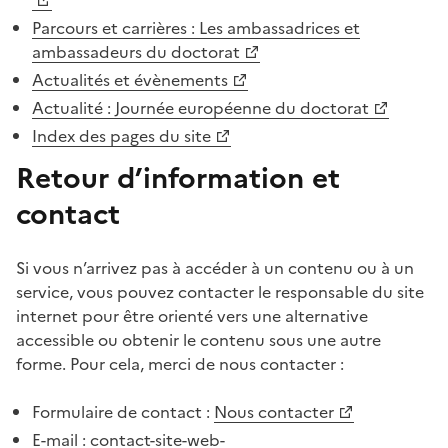
(Ouvre une nouvelle fenêtre)
Parcours et carrières : Les ambassadrices et
ambassadeurs du doctorat
(Ouvre une nouvelle fenêtre)
Actualités et évènements
(Ouvre une nouvelle fenêtre)
Actualité : Journée européenne du doctorat
(Ouvre une nouvelle fenêtre)
Index des pages du site
Retour d’information et
contact
Si vous n’arrivez pas à accéder à un contenu ou à un
service, vous pouvez contacter le responsable du site
internet pour être orienté vers une alternative
accessible ou obtenir le contenu sous une autre
forme. Pour cela, merci de nous contacter :
Formulaire de contact :
Nous contacter
(Ouvre une nouvelle fenêtre)
E-mail :
contact-site-web-