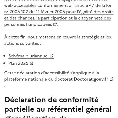
web accessibles conformément à l
’article 47 de la loi
(Ouvre une nouvelle fenêtre)
n° 2005-102 du 11 février 2005 pour l'égalité des droits
et des chances, la participation et la citoyenneté des
personnes handicapées
.
À cette fin, nous mettons en œuvre la stratégie et les
actions suivantes :
(Ouvre une nouvelle fenêtre)
Schéma pluriannuel
(Ouvre une nouvelle fenêtre)
Plan 2025
Cette déclaration d’accessibilité s’applique à la
plateforme nationale du doctorat
Doctorat.gouv.fr
(Ouvre une nouvelle fenêtre)
.
Déclaration de conformité
partielle au référentiel général