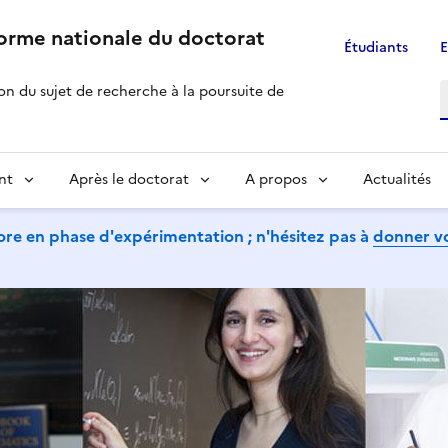
forme nationale du doctorat
Étudiants
E
R
ion du sujet de recherche à la poursuite de
nt
Après le doctorat
A propos
Actualités
ore en phase d'expérimentation ; n'hésitez pas à
donner vo