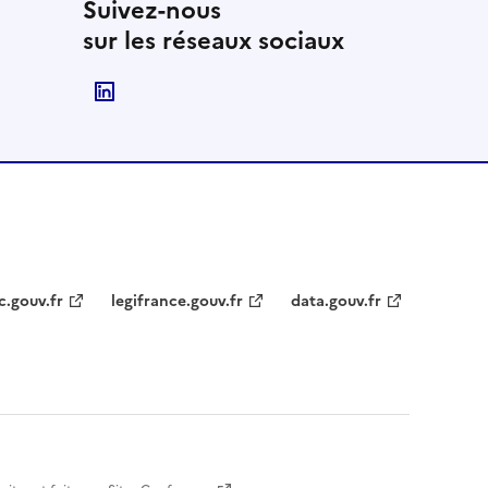
Suivez-nous
sur les réseaux sociaux
Suivre le Ministère de l'Enseignement supér
c.gouv.fr
legifrance.gouv.fr
data.gouv.fr