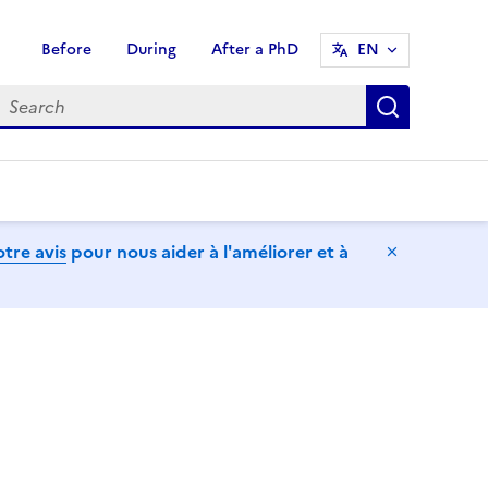
Before
During
After a PhD
EN
earch
Search
tre avis
pour nous aider à l'améliorer et à
Hide mess