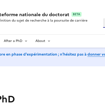
ateforme nationale du doctorat
BETA
inition du sujet de recherche à la poursuite de carrière
S
After a PhD
About
ore en phase d'expérimentation ; n'hésitez pas à
donner vo
 PhD